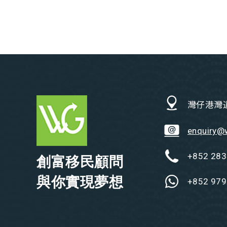
灣仔港灣道
enquiry@
+852 283
創富移民顧問
與你實現夢想
+852 979