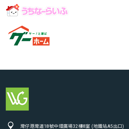
灣仔港灣道18號中環廣場32樓8室 (地鐵站A5出口)